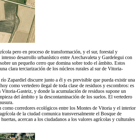
ícola pero en proceso de transformación, y el sur, forestal y
 intenso desarrollo urbanístico entre Arechavaleta y Gardelegui con
e sobre un pequeño cerro que domina sobre todo el ámbito. Estos
 clara terciarización de los núcleos rurales al sur de Vitoria-
ío Zapardiel discurre junto a él y es previsible que pueda existir una
a hoy como vertedero ilegal de toda clase de residuos y escombros: es
a a Vitoria-Gasteiz, y donde la acumulación de residuos supone un
impieza del ámbito y la descontaminación de los suelos. El vertedero
ausura.
 como corredores ecológicos entre los Montes de Vitoria y el interior
r agrícola de la ciudad comunica transversalmente el Bosque de
 huertas, acercan a los ciudadanos a los valores agrícolas y culturales