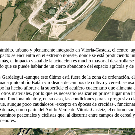
ámbito, urbano y plenamente integrado en Vitoria-Gasteiz, el centro, agr
mpacto se encuentra en el extremo noreste, donde se está produciendo un
emás, el impacto visual de la actuación es mucho mayor al desarrollars
 que se puede hablar de un cierto abandono del espacio agrícola y de una
Gardelegui -aunque este último está fuera de la zona de ordenación, el r
ituada junto al río Batán y rodeada de campos de cultivo y cereal- se us
po ha hecho aflorar a la superficie el acuífero cuaternario que aliment
otros materiales, por lo que es necesario realizar en primer lugar una l
uen funcionamiento y, en su caso, las condiciones para su progresiva cl
 que, aunque poco caudalosos -excepto en épocas de crecidas-, funcionan
 Además, como parte del Anillo Verde de Vitoria-Gasteiz, el entorno su
caminos peatonales y ciclistas que, al discurrir entre campos de cereal y
 menores.