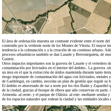
El área de ordenación muestra un contraste evidente entre el norte del 
contenido por la vertiente norte de los Montes de Vitoria. El mayor i
tendencia a la colmatación y a la creación de un continuo urbano. Ad
procesos urbanísticos también se dan Lasarte y Berrosteguieta, de modo
Gasteiz.
Otros impactos importantes son la gravera de Lasarte y el vertedero de 
contaminación por lixiviados en el interior del ámbito-. La gravera -s
un área en el que la extracción de áridos mantenida durante tanto tiem
riesgo importante de contaminación del agua con lixiviados, metales y 
de Gardelegui, en cambio, necesita un plan de gestión que regule su b
El ámbito es atravesado de sur a norte por los ríos Batán y Zapardiel
de la ciudad, gracias al bosque de ribera que aún conservan en parte.
Armentia -al oeste- y el parque de Olárizu -al este- mediante sendas y 
de los espacios naturales que rodean la ciudad y las entidades locales