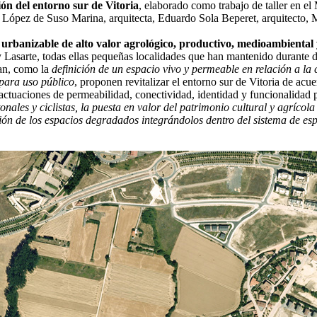
ón del entorno sur de Vitoria
, elaborado como trabajo de taller en e
iz López de Suso Marina, arquitecta, Eduardo Sola Beperet, arquitecto, 
 urbanizable de alto valor agrológico, productivo, medioambiental y
sarte, todas ellas pequeñas localidades que han mantenido durante déc
lan, como la
definición de un espacio vivo y permeable en relación a la
para uso público
, proponen revitalizar el entorno sur de Vitoria de acuerd
y actuaciones de permeabilidad, conectividad, identidad y funcionalidad
nales y ciclistas, la puesta en valor del patrimonio cultural y agrícola
ción de los espacios degradados integrándolos dentro del sistema de es