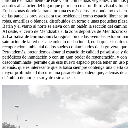
introduce el tratamiento de este viario con bandas vegetales, caminos 
acordes al carácter del lugar que permitan crear un filtro visual y funci
En las zonas donde la trama urbana es más densa, o donde no existen 
de las parcelas previstas para uso residencial como espacio libre: se 
rojas, amarillas o blancas, distribuidos en torno a unas pequeñas plaz
Batán y el viario al norte se eleva con un badén la sección del camino
Al oeste, el cerro de Mendizabala, la zona deportiva de Mendizorroza 
2. La balsa de laminación:
la regulación de las avenidas extraordinari
saturación de la red de saneamiento de la ciudad, en la que estos rí
recuperación ambiental de los suelos contaminados de la gravera, que af
Pero además, pretendemos dotar al espacio de calidad paisajistica y de u
periódicos de inundación o con un gran poder de regeneración, y con
descontaminada- permite que este nuevo espacio pueda tener un uso pú
además, que es interesante que la balsa siempre contenga una cierta c
mayor profundidad discurre una pasarela de madera que, además de aport
el ámbito de norte a sur y de este a oeste.