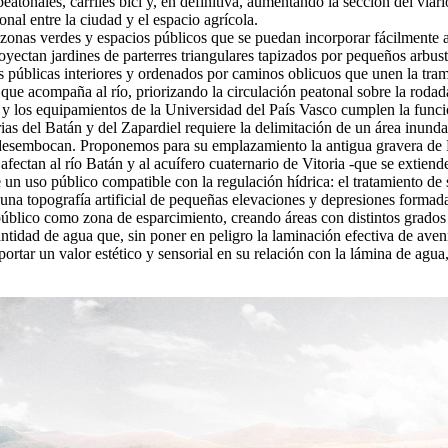
peatonales, carriles bici y, en definitiva, aumentando la sección del via
onal entre la ciudad y el espacio agrícola.
zonas verdes y espacios públicos que se puedan incorporar fácilmente a
proyectan jardines de parterres triangulares tapizados por pequeños arbu
as públicas interiores y ordenados por caminos oblicuos que unen la tram
 que acompaña al río, priorizando la circulación peatonal sobre la rodad
y los equipamientos de la Universidad del País Vasco cumplen la función
as del Batán y del Zapardiel requiere la delimitación de un área inundab
os desembocan. Proponemos para su emplazamiento la antigua gravera de L
ectan al río Batán y al acuífero cuaternario de Vitoria -que se extiende
n uso público compatible con la regulación hídrica: el tratamiento de s
 una topografía artificial de pequeñas elevaciones y depresiones formada
blico como zona de esparcimiento, creando áreas con distintos grados d
antidad de agua que, sin poner en peligro la laminación efectiva de ave
ar un valor estético y sensorial en su relación con la lámina de agua