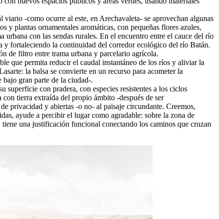
rio con nuevos espacios públicos y áreas verdes, usando materiales
l viario -como ocurre al este, en Arechavaleta- se aprovechan algunas
stos y plantas ornamentales aromáticas, con pequeñas flores azules,
a urbana con las sendas rurales. En el encuentro entre el cauce del río
a y fortaleciendo la continuidad del corredor ecológico del río Batán.
 de filtro entre trama urbana y parcelario agrícola.
le que permita reducir el caudal instantáneo de los ríos y aliviar la
asarte: la balsa se convierte en un recurso para acometer la
 bajo gran parte de la ciudad-.
u superficie con pradera, con especies resistentes a los ciclos
 con tierra extraída del propio ámbito -después de ser
e privacidad y abiertas -o no- al paisaje circundante. Creemos,
nidas, ayude a percibir el lugar como agradable: sobre la zona de
, tiene una justificación funcional conectando los caminos que cruzan